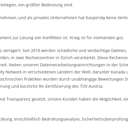
belegen, von größter Bedeutung sind.
ternehmen, und als privates Unternehmen hat Kaspersky keine Ver
ument zur Lösung von Konflikten ist. Krieg ist für niemanden gut.
z verlagert: Seit 2018 werden schädliche und verdächtige Dateien
den, in zwei Rechenzentren in Zürich verarbeitet. Diese Rechenzen
eit. Neben unseren Datenverarbeitungseinrichtungen in der Sch
rity Network in verschiedenen Ländern der Welt, darunter Kanada 
 technischen Praktiken wurden durch unabhängige Bewertungen Dri
erung und kürzliche Re‐Zertifizierung des TÜV Austria.
und Transparenz gesetzt. Unsere Kunden haben die Möglichkeit, ei
cklung, einschließlich Bedrohungsanalyse, Sicherheitsüberprüfun