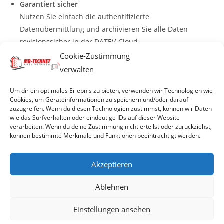
Garantiert sicher
Nutzen Sie einfach die authentifizierte
Datenübermittlung und archivieren Sie alle Daten
revisionssicher in der DATEV-Cloud.
Cookie-Zustimmung
verwalten
© 2026 MB-TECHNET e.K
Um dir ein optimales Erlebnis zu bieten, verwenden wir Technologien wie
Cookies, um Geräteinformationen zu speichern und/oder darauf
zuzugreifen. Wenn du diesen Technologien zustimmst, können wir Daten
wie das Surfverhalten oder eindeutige IDs auf dieser Website
Impressum
verarbeiten. Wenn du deine Zustimmung nicht erteilst oder zurückziehst,
können bestimmte Merkmale und Funktionen beeinträchtigt werden.
Datenschutzerklärung
Akzeptieren
Ablehnen
AGBs
Einstellungen ansehen