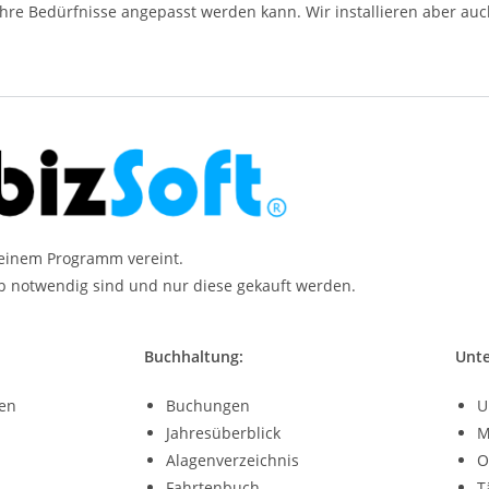
re Bedürfnisse angepasst werden kann. Wir installieren aber auc
n einem Programm vereint.
eb notwendig sind und nur diese gekauft werden.
Buchhaltung:
Unt
ten
Buchungen
U
Jahresüberblick
M
Alagenverzeichnis
O
Fahrtenbuch
T