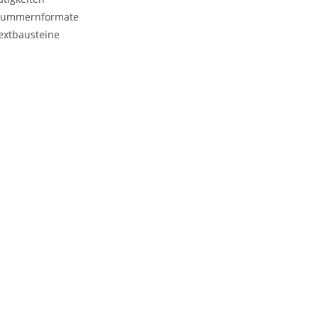
ummernformate
extbausteine