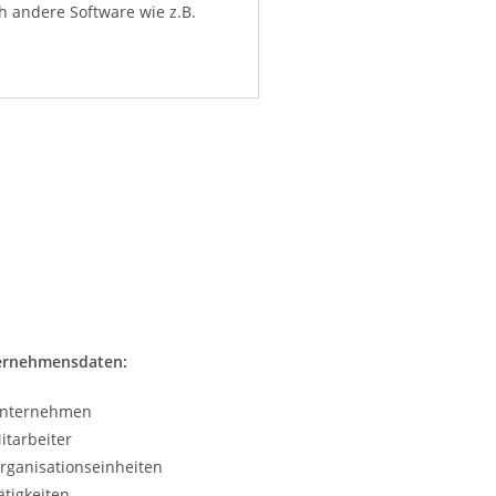
h andere Software wie z.B.
ernehmensdaten:
nternehmen
itarbeiter
rganisationseinheiten
ätigkeiten