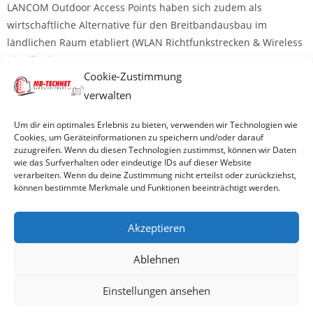
LANCOM Outdoor Access Points haben sich zudem als
wirtschaftliche Alternative für den Breitbandausbau im
ländlichen Raum etabliert (WLAN Richtfunkstrecken & Wireless
Distribution-Systeme).
Cookie-Zustimmung
verwalten
© 2026 MB-TECHNET e.K
Um dir ein optimales Erlebnis zu bieten, verwenden wir Technologien wie
Cookies, um Geräteinformationen zu speichern und/oder darauf
zuzugreifen. Wenn du diesen Technologien zustimmst, können wir Daten
wie das Surfverhalten oder eindeutige IDs auf dieser Website
Impressum
verarbeiten. Wenn du deine Zustimmung nicht erteilst oder zurückziehst,
können bestimmte Merkmale und Funktionen beeinträchtigt werden.
Datenschutzerklärung
Akzeptieren
Ablehnen
AGBs
Einstellungen ansehen